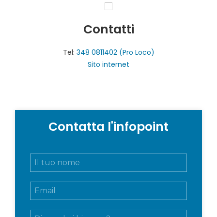
Contatti
Tel:
348 0811402 (Pro Loco)
Sito internet
Contatta l'infopoint
N
o
m
E
e
m
e
a
c
M
i
o