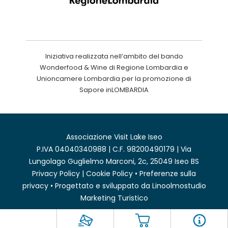
Iniziativa realizzata nell’ambito del bando
Wonderfood & Wine di Regione Lombardia e
Unioncamere Lombardia per la promozione di
Sapore inLOMBARDIA
Associazione Visit Lake Iseo
P.IVA 04040340988 | C.F. 98200490179 | Via
Lungolago Guglielmo Marconi, 2c, 25049 Iseo BS
Privacy Policy
|
Cookie Policy
•
Preferenze sulla
privacy
• Progettato e sviluppato da
Linoolmostudio
Marketing Turistico