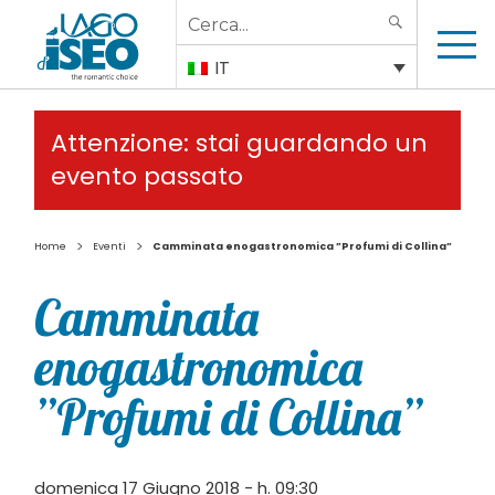
Search
SEARCH
for:
IT
Attenzione: stai guardando un
evento passato
>
>
Home
Eventi
Camminata enogastronomica ”Profumi di Collina”
Camminata
enogastronomica
”Profumi di Collina”
domenica 17 Giugno 2018 - h. 09:30