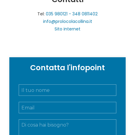
Tel:
035 980121 - 348 0811402
info@prolocolacollina.it
Sito internet
Contatta l'infopoint
N
o
m
E
e
m
e
a
c
M
i
o
e
l
g
s
*