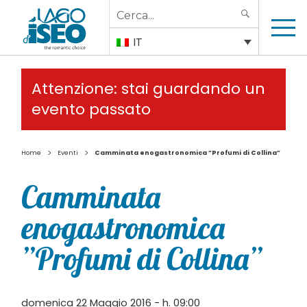
Search
SEARCH
for:
IT
Attenzione: stai guardando un
evento passato
>
>
Home
Eventi
Camminata enogastronomica ”Profumi di Collina”
Camminata
enogastronomica
”Profumi di Collina”
domenica 22 Maggio 2016 - h. 09:00