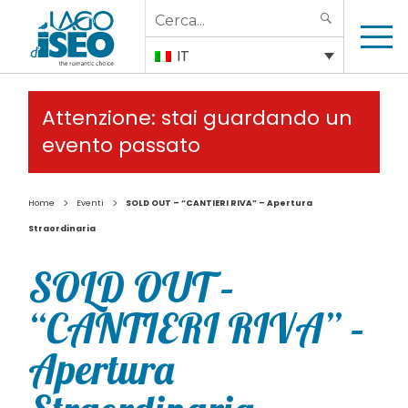
Search
SEARCH
for:
IT
Attenzione: stai guardando un
evento passato
>
>
Home
Eventi
SOLD OUT – “CANTIERI RIVA” – Apertura
Straordinaria
SOLD OUT –
“CANTIERI RIVA” –
Apertura