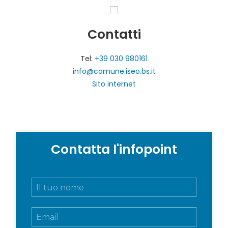
Contatti
Tel:
+39 030 980161
info@comune.iseo.bs.it
Sito internet
Contatta l'infopoint
N
o
m
E
e
m
e