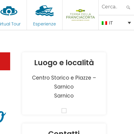
Search
for:
IT
irtual Tour
Esperienze
Luogo e località
Centro Storico e Piazze –
Sarnico
Sarnico
o
Contatti