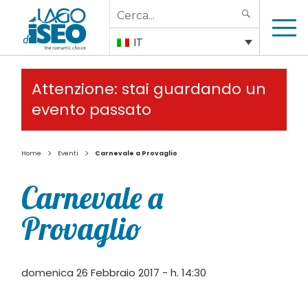
Search
SEARCH
for:
IT
Attenzione: stai guardando un
evento passato
>
>
Home
Eventi
Carnevale a Provaglio
Carnevale a
Provaglio
domenica 26 Febbraio 2017 - h. 14:30