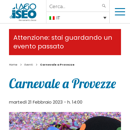
Search
SEARCH
for:
IT
Attenzione: stai guardando un
evento passato
>
>
Home
Eventi
Carnevale a Provezze
Carnevale a Provezze
martedì 21 Febbraio 2023 - h. 14:00