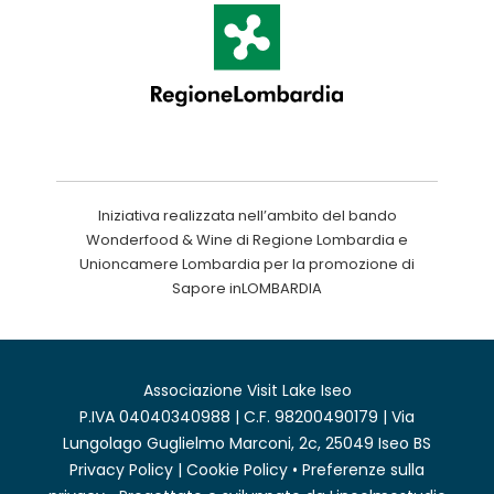
Iniziativa realizzata nell’ambito del bando
Wonderfood & Wine di Regione Lombardia e
Unioncamere Lombardia per la promozione di
Sapore inLOMBARDIA
Associazione Visit Lake Iseo
P.IVA 04040340988 | C.F. 98200490179 | Via
Lungolago Guglielmo Marconi, 2c, 25049 Iseo BS
Privacy Policy
|
Cookie Policy
•
Preferenze sulla