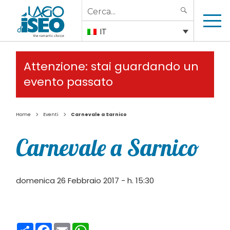
Search
SEARCH
for:
IT
Attenzione: stai guardando un
evento passato
>
>
Home
Eventi
Carnevale a Sarnico
Carnevale a Sarnico
domenica 26 Febbraio 2017 - h. 15:30
Condividi
Facebook
Email
WhatsApp