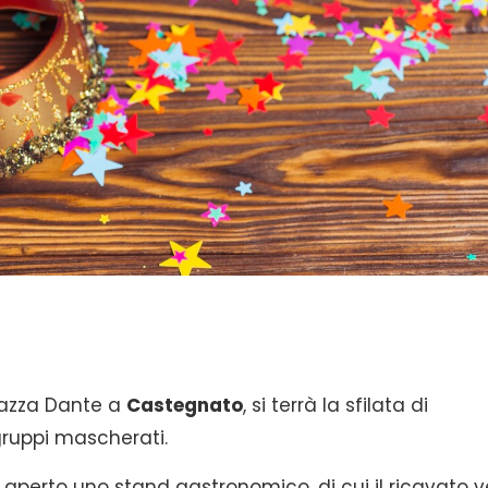
iazza Dante a
Castegnato
, si terrà la sfilata di
gruppi mascherati.
 aperto uno stand gastronomico, di cui il ricavato v