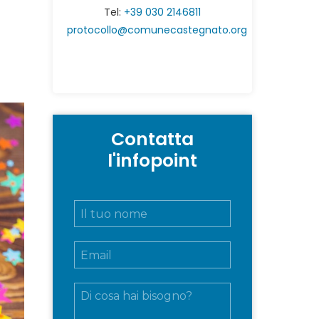
Tel:
+39 030 2146811
protocollo@comunecastegnato.org
Contatta
l'infopoint
N
o
m
E
e
m
e
a
c
M
i
o
e
l
g
s
*