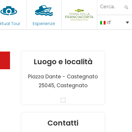
Search
for:
IT
irtual Tour
Esperienze
Luogo e località
Piazza Dante - Castegnato
25045, Castegnato
Contatti