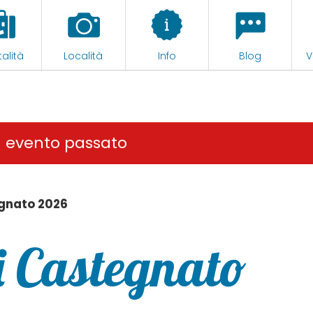
alità
Località
Info
Blog
V
n evento passato
egnato 2026
i Castegnato