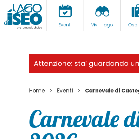
Eventi
Vivi il lago
Ospit
Attenzione: stai guardando u
>
>
Home
Eventi
Carnevale di Cast
Carnevale d