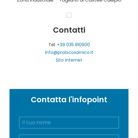
Contatti
Tel:
+39 035.910900
info@prolocosarnico.it
Sito internet
Contatta l'infopoint
N
o
m
E
e