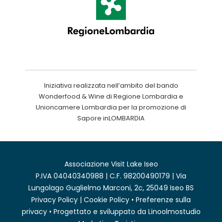
Iniziativa realizzata nell’ambito del bando
Wonderfood & Wine di Regione Lombardia e
Unioncamere Lombardia per la promozione di
Sapore inLOMBARDIA
Associazione Visit Lake Iseo
P.IVA 04040340988 | C.F. 98200490179 | Via
Lungolago Guglielmo Marconi, 2c, 25049 Iseo BS
Privacy Policy
|
Cookie Policy
•
Preferenze sulla
privacy
• Progettato e sviluppato da
Linoolmostudio