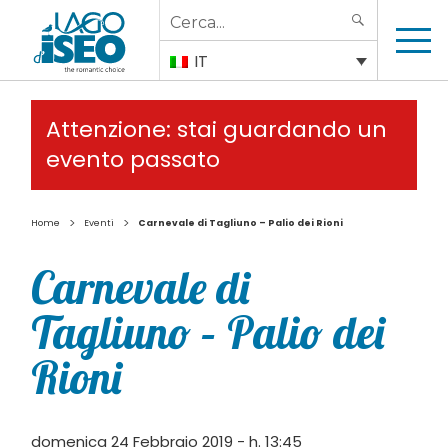
Search
SEARCH
for:
IT
Attenzione: stai guardando un
evento passato
>
>
Home
Eventi
Carnevale di Tagliuno – Palio dei Rioni
Carnevale di
Tagliuno – Palio dei
Rioni
domenica 24 Febbraio 2019 - h. 13:45