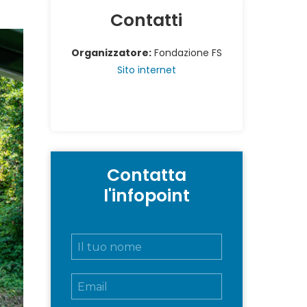
Contatti
Organizzatore:
Fondazione FS
Sito internet
Contatta
l'infopoint
N
o
m
E
e
m
e
a