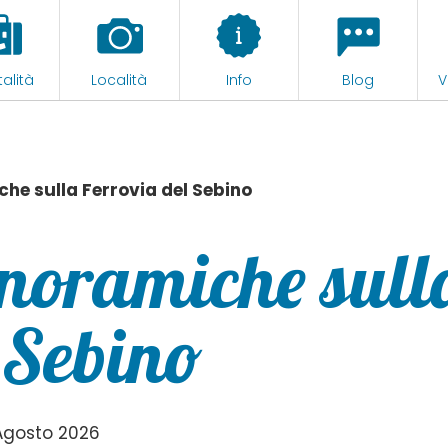
alità
Località
Info
Blog
V
he sulla Ferrovia del Sebino
noramiche sull
 Sebino
Agosto 2026