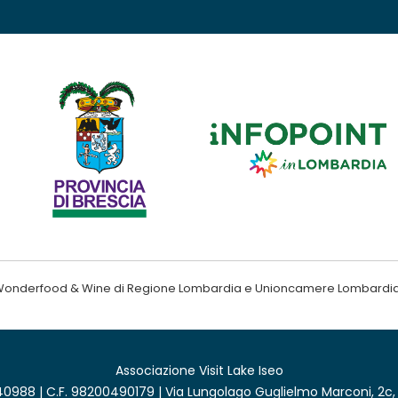
ndo Wonderfood & Wine di Regione Lombardia e Unioncamere Lombardi
Associazione Visit Lake Iseo
0988 | C.F. 98200490179 | Via Lungolago Guglielmo Marconi, 2c,