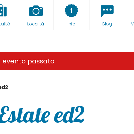
alità
Località
Info
Blog
V
n evento passato
 ed2
 Estate ed2