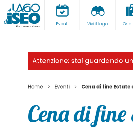
Eventi
Vivi il lago
Ospit
Attenzione: stai guardando u
>
>
Home
Eventi
Cena di fine Estate
Cena di fine