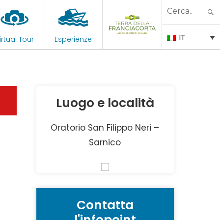
Search
for:
IT
irtual Tour
Esperienze
Luogo e località
Oratorio San Filippo Neri –
Sarnico
Contatta
l'infopoint