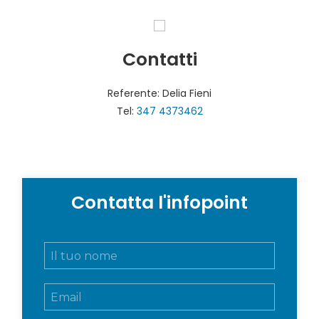
Contatti
Referente: Delia Fieni
Tel:
347 4373462
Contatta l'infopoint
N
o
m
E
e
m
e
a