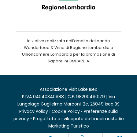
Iniziativa realizzata nell’ambito del bando
Wonderfood & Wine di Regione Lombardia e
Unioncamere Lombardia per la promozione di
Sapore inLOMBARDIA
Associazione Visit Lake Iseo
P.IVA 04040340988 | C.F. 98200490179 | Via
Lungolago Guglielmo Marconi, 2c, 25049 Iseo BS
Privacy Policy
|
Cookie Policy
•
Preferenze sulla
privacy
• Progettato e sviluppato da
Linoolmostudio
Marketing Turistico