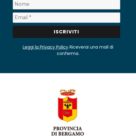
Leggi la Privacy Policy
Riceverai una mail di
conferma.