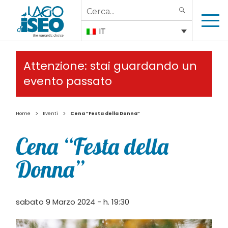
Search
SEARCH
for:
IT
Attenzione: stai guardando un
evento passato
>
>
Home
Eventi
Cena “Festa della Donna”
Cena “Festa della
Donna”
sabato 9 Marzo 2024 - h. 19:30