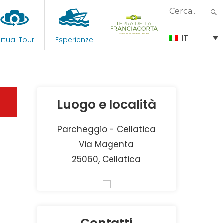
Search
for:
IT
irtual Tour
Esperienze
Luogo e località
Parcheggio - Cellatica
Via Magenta
25060, Cellatica
Contatti