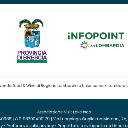
ndo Wonderfood & Wine di Regione Lombardia e Unioncamere Lombardi
Associazione Visit Lake Iseo
0988 | C.F. 98200490179 | Via Lungolago Guglielmo Marconi, 2c,
cy
•
Preferenze sulla privacy
• Progettato e sviluppato da
Linoolm