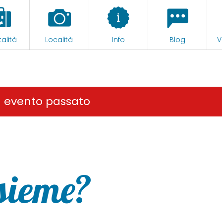
alità
Località
Info
Blog
V
n evento passato
sieme?