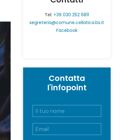
Tel:
+39 030 252 6811
segreteria@comune.cellatica.bs.it
Facebook
Contatta
l'infopoint
N
o
m
E
e
m
e
a
c