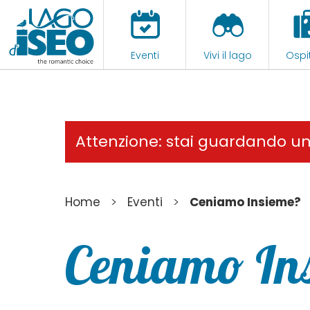
Eventi
Vivi il lago
Ospit
Attenzione: stai guardando u
>
>
Home
Eventi
Ceniamo Insieme?
Ceniamo In