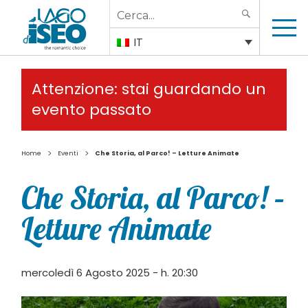
Search
SEARCH
for:
IT
Attenzione: stai guardando un
evento passato
>
>
Home
Eventi
Che Storia, al Parco! – Letture Animate
Che Storia, al Parco! –
Letture Animate
mercoledì 6 Agosto 2025 - h. 20:30