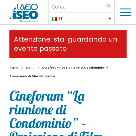
Search
SEARCH
for:
IT
Attenzione: stai guardando un
evento passato
>
>
Home
Eventi
Cineforum “La riunione di Condominio” –
Proiezione di Film all’aperto
Cineforum “La
riunione di
Condominio” –