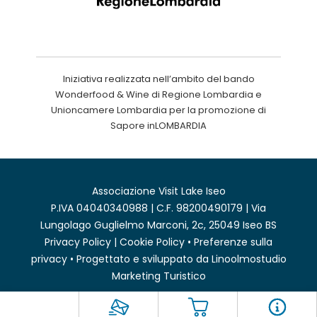
Iniziativa realizzata nell’ambito del bando
Wonderfood & Wine di Regione Lombardia e
Unioncamere Lombardia per la promozione di
Sapore inLOMBARDIA
Associazione Visit Lake Iseo
P.IVA 04040340988 | C.F. 98200490179 | Via
Lungolago Guglielmo Marconi, 2c, 25049 Iseo BS
Privacy Policy
|
Cookie Policy
•
Preferenze sulla
privacy
• Progettato e sviluppato da
Linoolmostudio
Marketing Turistico