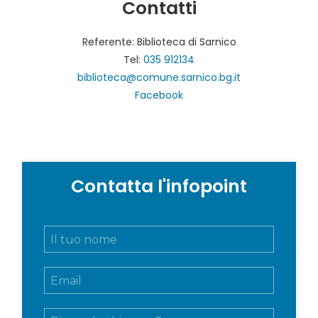
Contatti
Referente: Biblioteca di Sarnico
Tel:
035 912134
biblioteca@comune.sarnico.bg.it
Facebook
Contatta l'infopoint
N
o
m
E
e
m
e
a
c
M
i
o