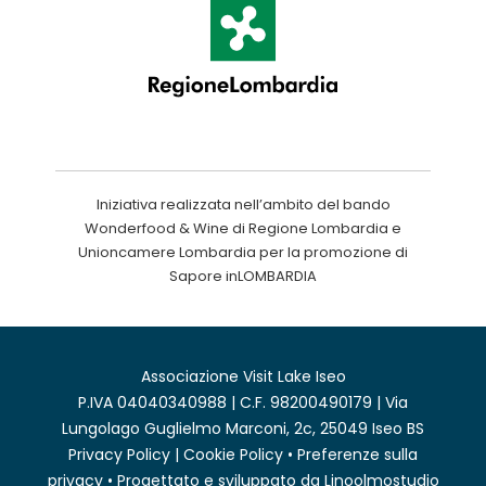
Iniziativa realizzata nell’ambito del bando
Wonderfood & Wine di Regione Lombardia e
Unioncamere Lombardia per la promozione di
Sapore inLOMBARDIA
Associazione Visit Lake Iseo
P.IVA 04040340988 | C.F. 98200490179 | Via
Lungolago Guglielmo Marconi, 2c, 25049 Iseo BS
Privacy Policy
|
Cookie Policy
•
Preferenze sulla
privacy
• Progettato e sviluppato da
Linoolmostudio