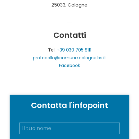
25033, Cologne
Contatti
Tel:
+39 030 705 8111
protocollo@comune.cologne.bs.it
Facebook
Contatta l'infopoint
N
o
m