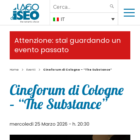
Search
SEARCH
for:
IT
Attenzione: stai guardando un
evento passato
>
>
Home
Eventi
Cineforum di Cologne – “The Substance”
Cineforum di Cologne
– “The Substance”
mercoledì 25 Marzo 2026 - h. 20:30