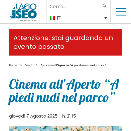
Search
SEARCH
for:
IT
Attenzione: stai guardando un
evento passato
>
>
Home
Eventi
Cinema all’Aperto “A piedi nudi nel parco”
Cinema all’Aperto “A
piedi nudi nel parco”
giovedì 7 Agosto 2025 - h. 21:15