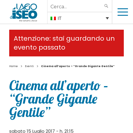
Search
SEARCH
for:
IT
Attenzione: stai guardando un
evento passato
>
>
Home
Eventi
Cinema all’aperto – “Grande Gigante Gentile”
Cinema all’aperto –
“Grande Gigante
Gentile”
sabato 15 Luglio 2017 - h. 21:15