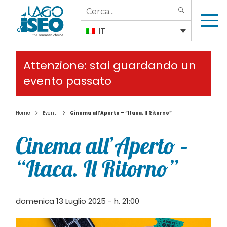
Search
SEARCH
for:
IT
Attenzione: stai guardando un
evento passato
>
>
Home
Eventi
Cinema all’Aperto – “Itaca. Il Ritorno”
Cinema all’Aperto –
“Itaca. Il Ritorno”
domenica 13 Luglio 2025 - h. 21:00