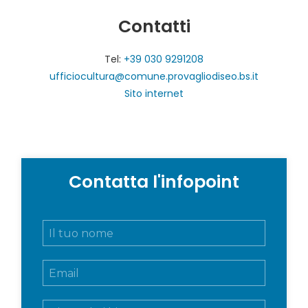
Contatti
Tel:
+39 030 9291208
ufficiocultura@comune.provagliodiseo.bs.it
Sito internet
Contatta l'infopoint
N
o
m
E
e
m
e
a
c
M
i