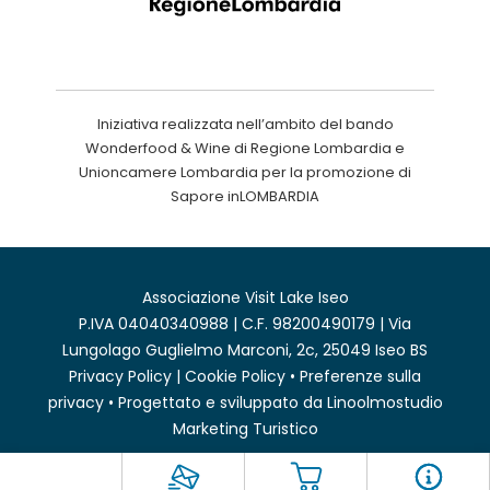
Iniziativa realizzata nell’ambito del bando
Wonderfood & Wine di Regione Lombardia e
Unioncamere Lombardia per la promozione di
Sapore inLOMBARDIA
Associazione Visit Lake Iseo
P.IVA 04040340988 | C.F. 98200490179 | Via
Lungolago Guglielmo Marconi, 2c, 25049 Iseo BS
Privacy Policy
|
Cookie Policy
•
Preferenze sulla
privacy
• Progettato e sviluppato da
Linoolmostudio
Marketing Turistico