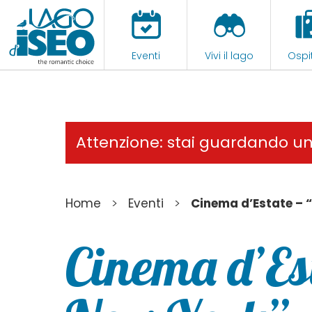
Eventi
Vivi il lago
Ospit
Attenzione: stai guardando u
>
>
Home
Eventi
Cinema d’Estate – 
Cinema d’Est