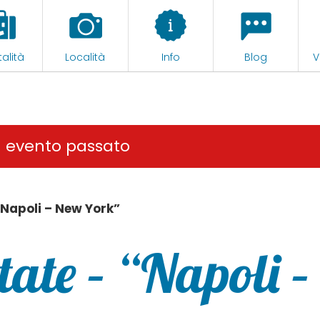
alità
Località
Info
Blog
V
n evento passato
“Napoli – New York”
ate – “Napoli –