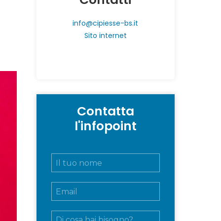
info@cipiesse-bs.it
Sito internet
Contatta
l'infopoint
N
o
m
E
e
m
e
a
c
M
i
o