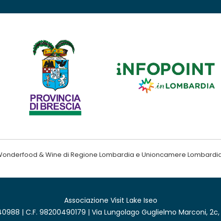
ndo Wonderfood & Wine di Regione Lombardia e Unioncamere Lombardi
Associazione Visit Lake Iseo
0988 | C.F. 98200490179 | Via Lungolago Guglielmo Marconi, 2c,