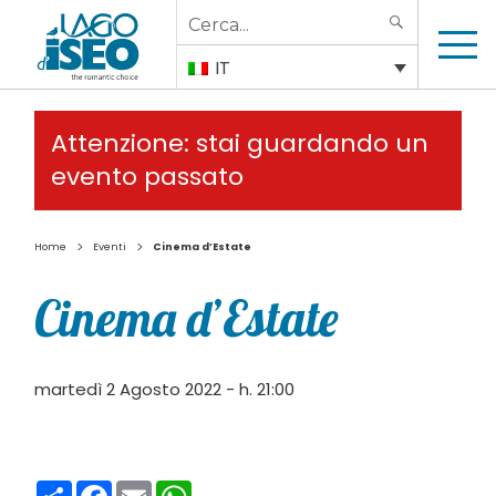
Search
SEARCH
for:
IT
Attenzione: stai guardando un
evento passato
>
>
Home
Eventi
Cinema d’Estate
Cinema d’Estate
martedì 2 Agosto 2022 - h. 21:00
Condividi
Facebook
Email
WhatsApp