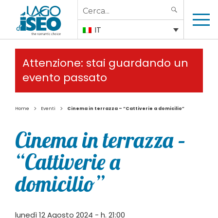
Search
SEARCH
for:
IT
Attenzione: stai guardando un
evento passato
>
>
Home
Eventi
Cinema in terrazza – “Cattiverie a domicilio”
Cinema in terrazza –
“Cattiverie a
domicilio”
lunedì 12 Agosto 2024 - h. 21:00