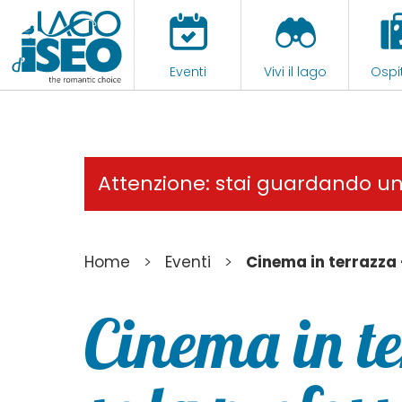
Eventi
Vivi il lago
Ospit
Attenzione: stai guardando u
>
>
Home
Eventi
Cinema in terrazza 
Cinema in te