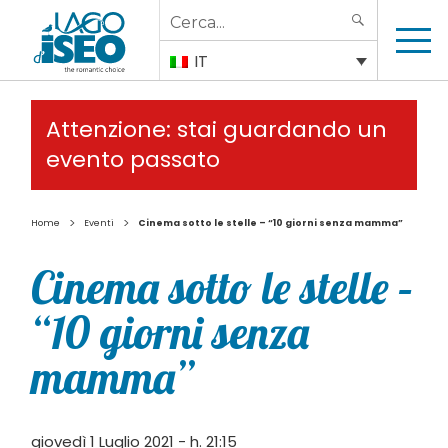
Search
SEARCH
for:
IT
Attenzione: stai guardando un
evento passato
>
>
Home
Eventi
Cinema sotto le stelle – “10 giorni senza mamma”
Cinema sotto le stelle –
“10 giorni senza
mamma”
giovedì 1 Luglio 2021 - h. 21:15