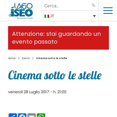
Search
SEARCH
for:
IT
Attenzione: stai guardando un
evento passato
>
>
Home
Eventi
Cinema sotto le stelle
Cinema sotto le stelle
venerdì 28 Luglio 2017 - h. 21:00
Condividi
Facebook
Email
WhatsApp