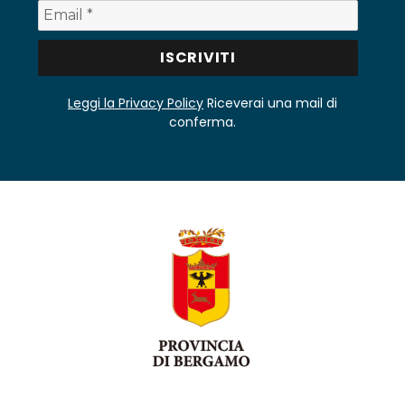
Leggi la Privacy Policy
Riceverai una mail di
conferma.