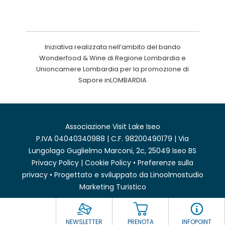
Iniziativa realizzata nell’ambito del bando
Wonderfood & Wine di Regione Lombardia e
Unioncamere Lombardia per la promozione di
Sapore inLOMBARDIA
Associazione Visit Lake Iseo
P.IVA 04040340988 | C.F. 98200490179 | Via
Lungolago Guglielmo Marconi, 2c, 25049 Iseo BS
Privacy Policy
|
Cookie Policy
•
Preferenze sulla
privacy
• Progettato e sviluppato da
Linoolmostudio
Marketing Turistico
NEWSLETTER
PRENOTA
INFOPOINT