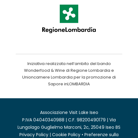
Iniziativa realizzata nell’ambito del bando
Wonderfood & Wine di Regione Lombardia e
Unioncamere Lombardia per la promozione di
Sapore inLOMBARDIA
Associazione Visit Lake Iseo
P.IVA 04040340988 | C.F. 98200490179 | Via
Lungolago Guglielmo Marconi, 2c, 25049 Iseo BS
Privacy Policy
|
Cookie Policy
•
Preferenze sulla