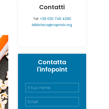
Contatti
Tel:
+39 030 746 4290
biblioteca@capriolo.org
Contatta
l'infopoint
N
o
m
E
e
m
e
a