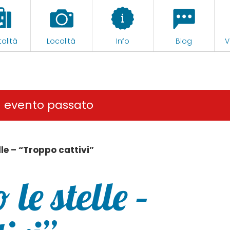
alità
Località
Info
Blog
V
n evento passato
lle – “Troppo cattivi”
le stelle –