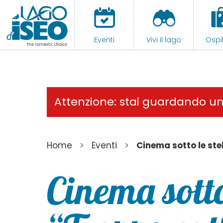
Eventi
Vivi il lago
Ospit
Attenzione: stai guardando u
>
>
Home
Eventi
Cinema sotto le ste
Cinema sotto 