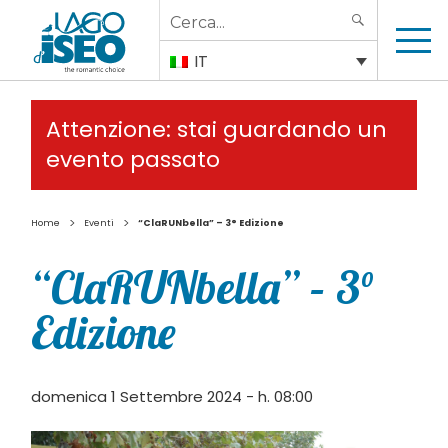
Search
SEARCH
for:
IT
Attenzione: stai guardando un
evento passato
>
>
Home
Eventi
“ClaRUNbella” – 3° Edizione
“ClaRUNbella” – 3°
Edizione
domenica 1 Settembre 2024 - h. 08:00