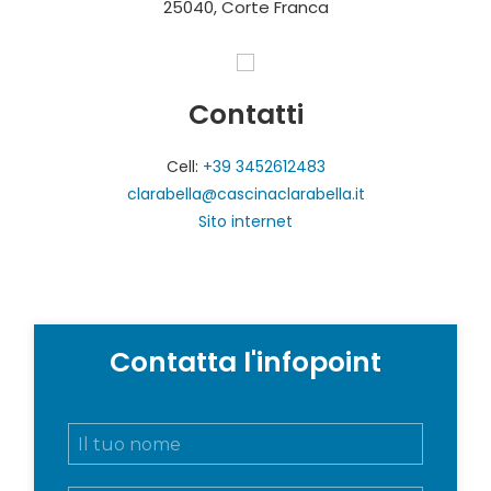
25040, Corte Franca
Contatti
Cell:
+39 3452612483
clarabella@cascinaclarabella.it
Sito internet
Contatta l'infopoint
N
o
m