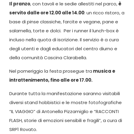
Il pranzo
, con tavoli e le sedie allestiti nel parco,
è
servito dalle ore 12.00 alle 14.00
: un ricco ristoro, a
base di pinse classiche, farcite e vegane, pane e
salamella, torte e dolci. Per i runner il lunch-box è
incluso nella quota di iscrizione. Il servizio è a cura
degli utenti e dagli educatori del centro diurno e
della comunità Cascina Clarabella.
Nel pomeriggio la festa prosegue tra
musica e
intrattenimento, fino alle ore 17.00.
Durante tutta la manifestazione saranno visitabili
diversi stand hobbistici e le mostre fotofografiche
“IL VIAGGIO” di Antonella Pizzamiglio e “RACCONTI
FLASH, storie di emozioni sensibili e fragili”, a cura di
SRP1 Rovato.