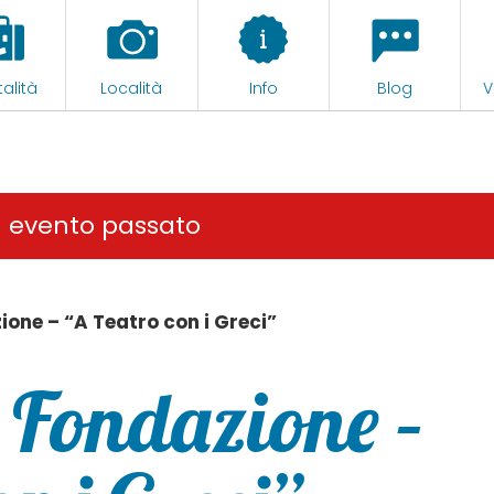
alità
Località
Info
Blog
V
n evento passato
ione – “A Teatro con i Greci”
n Fondazione –