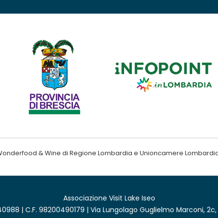
ndo Wonderfood & Wine di Regione Lombardia e Unioncamere Lombardi
Associazione Visit Lake Iseo
0988 | C.F. 98200490179 | Via Lungolago Guglielmo Marconi, 2c,