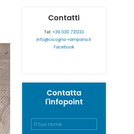
Contatti
Tel:
+39 030 731333
info@cicogna-rampana.it
Facebook
Contatta
l'infopoint
N
o
m