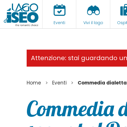
Eventi
Vivi il lago
Ospit
Attenzione: stai guardando u
>
>
Home
Eventi
Commedia dialettal
Commedia di