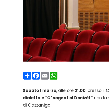
Condividi
Facebook
Email
WhatsApp
Sabato 1 marzo
, alle ore
21.00
, presso il 
dialettale “O’ sognat ol Donizèt”
con la 
di Gazzaniga.