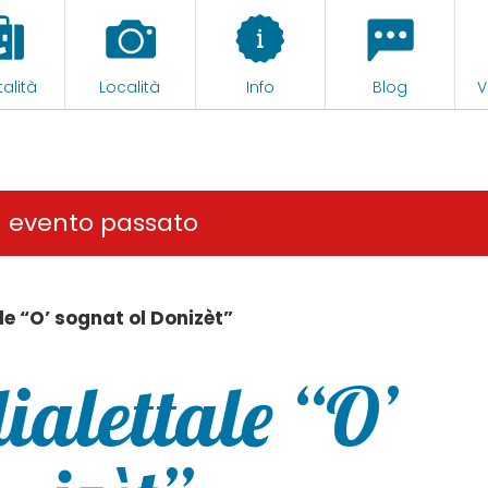
alità
Località
Info
Blog
V
n evento passato
e “O’ sognat ol Donizèt”
alettale “O’