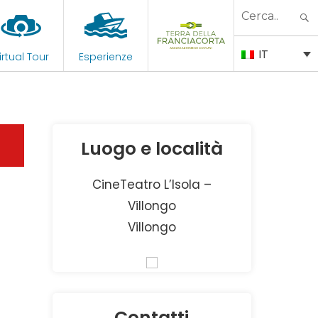
Search
for:
IT
irtual Tour
Esperienze
Luogo e località
CineTeatro L’Isola –
Villongo
Villongo
Contatti