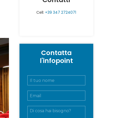
Cell:
+39 347 2724071
Contatta
l'infopoint
N
o
m
E
e
m
e
a
c
M
i
o
e
l
g