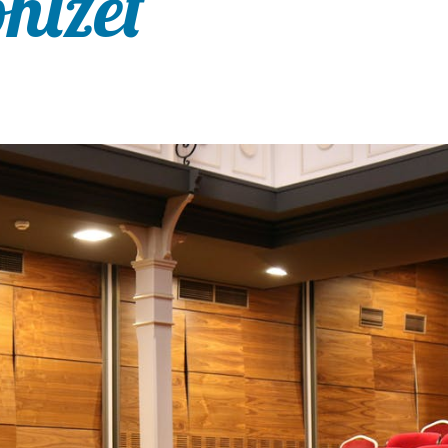
onizèt”