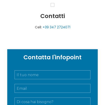
Contatti
Cell:
+39 347 2724071
Contatta l'infopoint
N
o
m
E
e
m
e
a
c
M
i
o
e
l