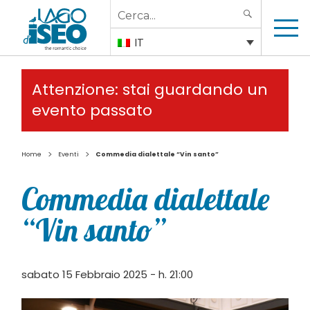
Search
SEARCH
for:
IT
Attenzione: stai guardando un
evento passato
>
>
Home
Eventi
Commedia dialettale “Vin santo”
Commedia dialettale
“Vin santo”
sabato 15 Febbraio 2025 - h. 21:00