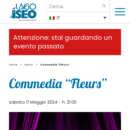
Search
SEARCH
for:
IT
Attenzione: stai guardando un
evento passato
>
>
Home
Eventi
Commedia “Fleurs”
Commedia “Fleurs”
sabato 11 Maggio 2024 - h. 21:00