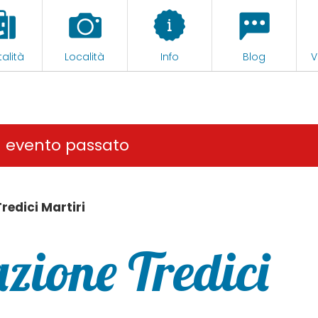
alità
Località
Info
Blog
V
n evento passato
edici Martiri
ione Tredici