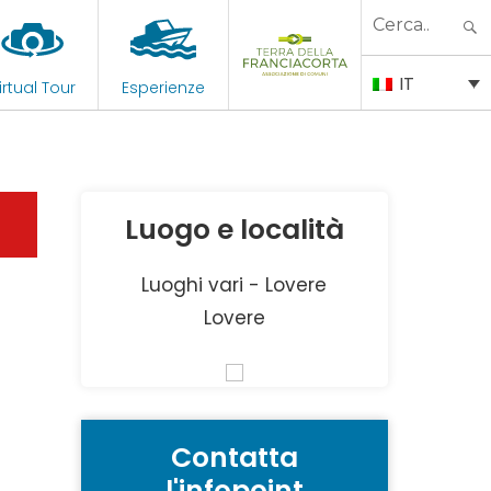
Search
for:
IT
irtual Tour
Esperienze
Luogo e località
Luoghi vari - Lovere
Lovere
Contatta
l'infopoint