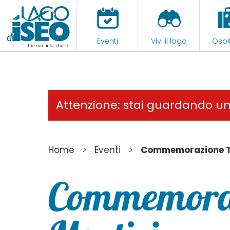
Eventi
Vivi il lago
Ospit
Attenzione: stai guardando u
>
>
Home
Eventi
Commemorazione Tr
Commemoraz