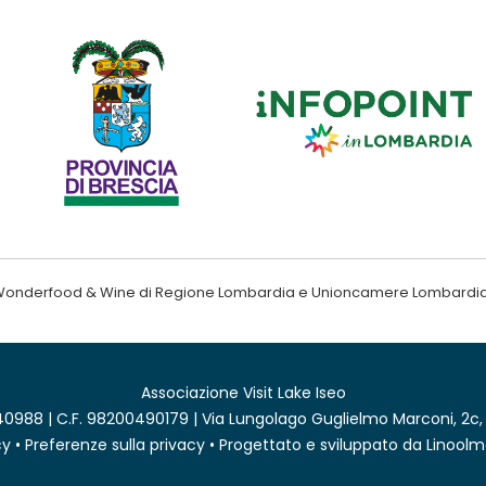
ndo Wonderfood & Wine di Regione Lombardia e Unioncamere Lombardi
Associazione Visit Lake Iseo
0988 | C.F. 98200490179 | Via Lungolago Guglielmo Marconi, 2c,
cy
•
Preferenze sulla privacy
• Progettato e sviluppato da
Linoolm