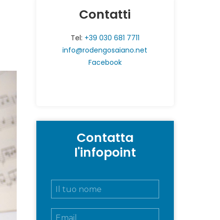
Contatti
Tel:
+39 030 681 7711
info@rodengosaiano.net
Facebook
Contatta
l'infopoint
N
o
m
E
e