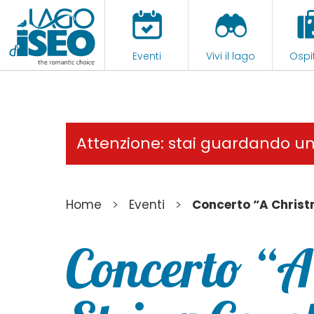
Eventi
Vivi il lago
Ospit
Attenzione: stai guardando u
>
>
Home
Eventi
Concerto “A Christ
Concerto “A