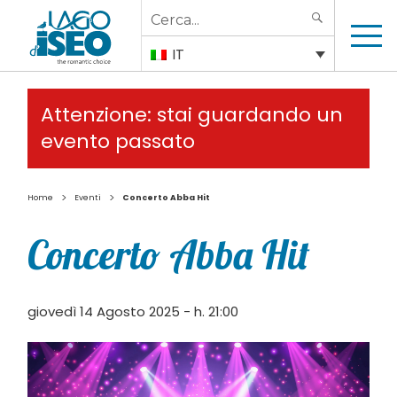
Search
SEARCH
for:
IT
Attenzione: stai guardando un
evento passato
>
>
Home
Eventi
Concerto Abba Hit
Concerto Abba Hit
giovedì 14 Agosto 2025 - h. 21:00