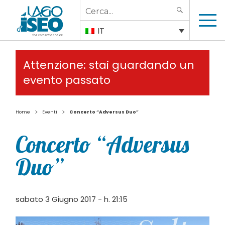
Search
SEARCH
for:
IT
Attenzione: stai guardando un
evento passato
>
>
Home
Eventi
Concerto “Adversus Duo”
Concerto “Adversus
Duo”
sabato 3 Giugno 2017 - h. 21:15