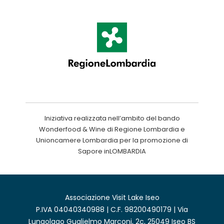
Iniziativa realizzata nell’ambito del bando
Wonderfood & Wine di Regione Lombardia e
Unioncamere Lombardia per la promozione di
Sapore inLOMBARDIA
Associazione Visit Lake Iseo
P.IVA 04040340988 | C.F. 98200490179 | Via
Lungolago Guglielmo Marconi, 2c, 25049 Iseo BS