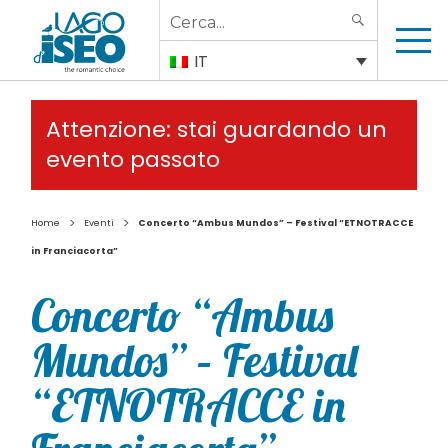
Search
SEARCH
for:
IT
Attenzione: stai guardando un
evento passato
>
>
Home
Eventi
Concerto “Ambus Mundos” – Festival “ETNOTRACCE
in Franciacorta”
Concerto “Ambus
Mundos” – Festival
“ETNOTRACCE in