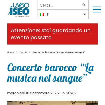
Search
SEARCH
for:
IT
Attenzione: stai guardando un
evento passato
>
>
Home
Eventi
Concerto barocco “La musica nel sangue”
Concerto barocco “La
musica nel sangue”
mercoledì 10 Settembre 2025 - h. 20:45