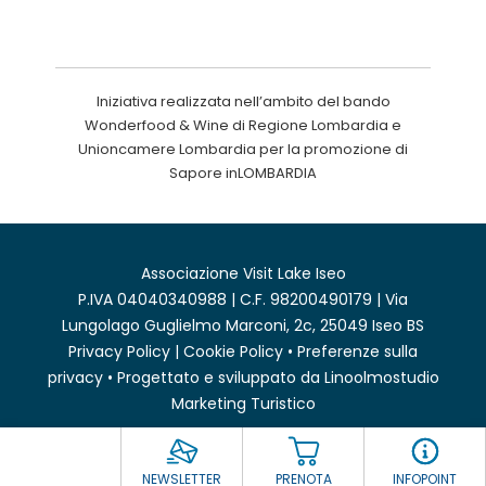
Iniziativa realizzata nell’ambito del bando
Wonderfood & Wine di Regione Lombardia e
Unioncamere Lombardia per la promozione di
Sapore inLOMBARDIA
Associazione Visit Lake Iseo
P.IVA 04040340988 | C.F. 98200490179 | Via
Lungolago Guglielmo Marconi, 2c, 25049 Iseo BS
Privacy Policy
|
Cookie Policy
•
Preferenze sulla
privacy
• Progettato e sviluppato da
Linoolmostudio
Marketing Turistico
NEWSLETTER
PRENOTA
INFOPOINT