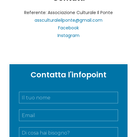
Referente: Associazione Culturale Il Ponte
assculturaleilponte@gmail.com
Facebook
Instagram
Contatta l'infopoint
N
o
m
E
e
m
e
a
c
M
i
o
e
l