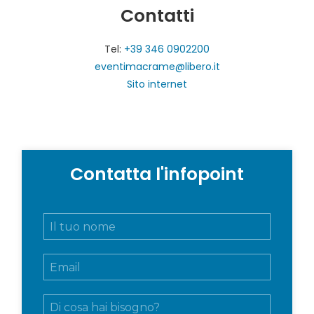
Contatti
Tel:
+39 346 0902200
eventimacrame@libero.it
Sito internet
Contatta l'infopoint
N
o
m
E
e
m
e
a
c
M
i
o