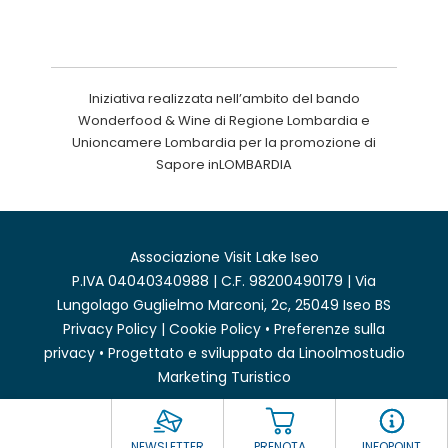
Iniziativa realizzata nell’ambito del bando
Wonderfood & Wine di Regione Lombardia e
Unioncamere Lombardia per la promozione di
Sapore inLOMBARDIA
Associazione Visit Lake Iseo
P.IVA 04040340988 | C.F. 98200490179 | Via
Lungolago Guglielmo Marconi, 2c, 25049 Iseo BS
Privacy Policy
|
Cookie Policy
•
Preferenze sulla
privacy
• Progettato e sviluppato da
Linoolmostudio
Marketing Turistico
NEWSLETTER
PRENOTA
INFOPOINT