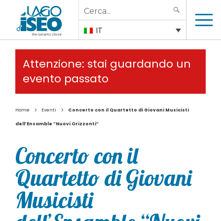
Search
SEARCH
for:
IT
Attenzione: stai guardando un
evento passato
>
>
Home
Eventi
Concerto con il Quartetto di Giovani Musicisti
dell’Ensamble “Nuovi Orizzonti”
Concerto con il
Quartetto di Giovani
Musicisti