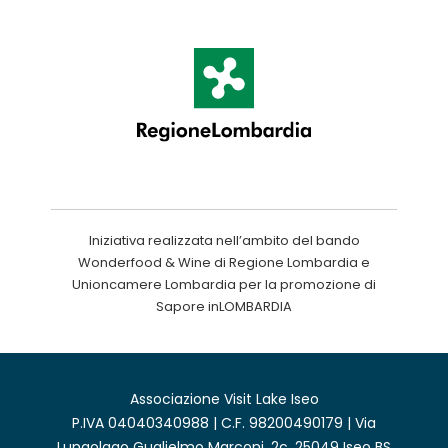
Iniziativa realizzata nell’ambito del bando
Wonderfood & Wine di Regione Lombardia e
Unioncamere Lombardia per la promozione di
Sapore inLOMBARDIA
Associazione Visit Lake Iseo
P.IVA 04040340988 | C.F. 98200490179 | Via
Lungolago Guglielmo Marconi, 2c, 25049 Iseo BS