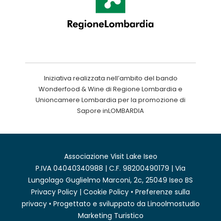
Iniziativa realizzata nell’ambito del bando
Wonderfood & Wine di Regione Lombardia e
Unioncamere Lombardia per la promozione di
Sapore inLOMBARDIA
Associazione Visit Lake Iseo
P.IVA 04040340988 | C.F. 98200490179 | Via
Lungolago Guglielmo Marconi, 2c, 25049 Iseo BS
Privacy Policy
|
Cookie Policy
•
Preferenze sulla
privacy
• Progettato e sviluppato da
Linoolmostudio
Marketing Turistico