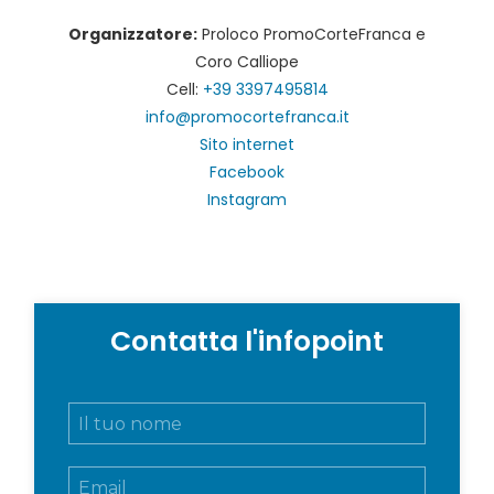
Organizzatore:
Proloco PromoCorteFranca e
Coro Calliope
Cell:
+39 3397495814
info@promocortefranca.it
Sito internet
Facebook
Instagram
Contatta l'infopoint
N
o
m
E
e