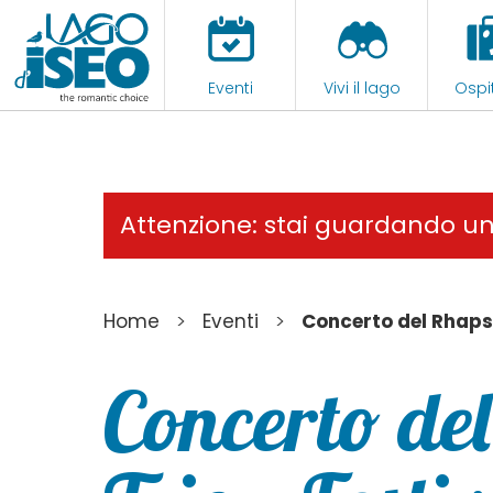
Eventi
Vivi il lago
Ospit
Attenzione: stai guardando u
>
>
Home
Eventi
Concerto del Rhaps
Concerto de