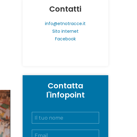
Contatti
info@etnotracce.it
Sito internet
Facebook
Contatta
l'infopoint
N
o
m
E
e