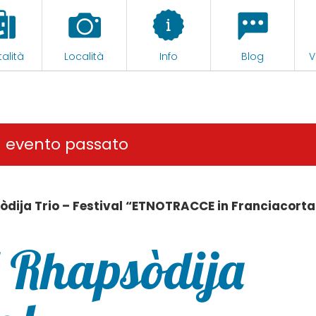
alità
Località
Info
Blog
V
n evento passato
òdija Trio – Festival “ETNOTRACCE in Franciacorta
l Rhapsòdija