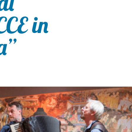
al
CE in
a”