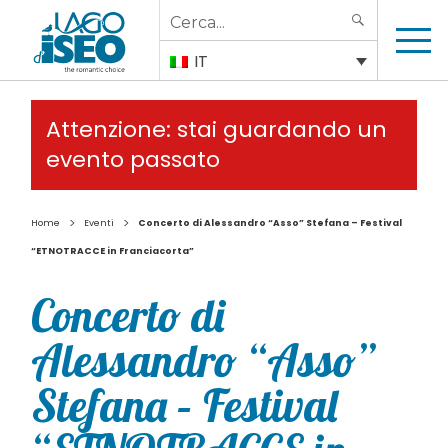
Search
SEARCH
for:
IT
Attenzione: stai guardando un
evento passato
>
>
Home
Eventi
Concerto di Alessandro “Asso” Stefana – Festival
“ETNOTRACCE in Franciacorta”
Concerto di
Alessandro “Asso”
Stefana – Festival