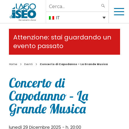
Search
SEARCH
for:
IT
Attenzione: stai guardando un
evento passato
>
>
Home
Eventi
Concerto di Capodanno – La Grande Musica
Concerto di
Capodanno – La
Grande Musica
lunedì 29 Dicembre 2025 - h. 20:00