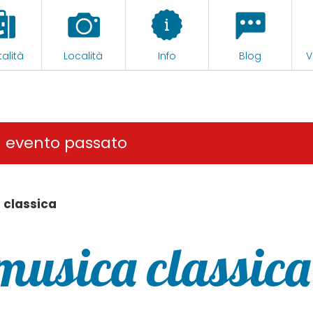
alità
Località
Info
Blog
V
n evento passato
 classica
 musica classica