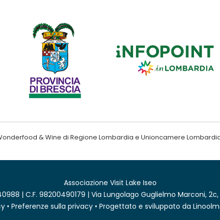
ndo Wonderfood & Wine di Regione Lombardia e Unioncamere Lombardi
Associazione Visit Lake Iseo
0988 | C.F. 98200490179 | Via Lungolago Guglielmo Marconi, 2c,
cy
•
Preferenze sulla privacy
• Progettato e sviluppato da
Linoolm