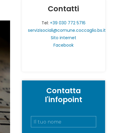
Contatti
Tel:
+39 030 772 5716
servizisociali@comune.coccaglio.bs.it
Sito internet
Facebook
Contatta
l'infopoint
N
o
m