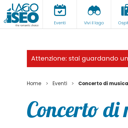
Eventi
Vivi il lago
Ospit
Attenzione: stai guardando u
>
>
Home
Eventi
Concerto di musica
Concerto di