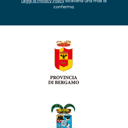
Leggi la Privacy Policy
Riceverai una mail di
conferma.