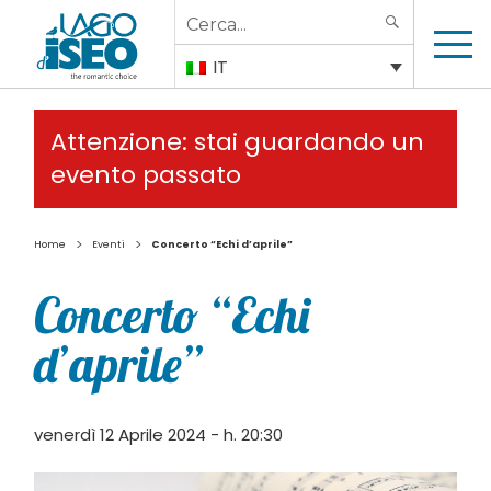
Search
SEARCH
for:
IT
Attenzione: stai guardando un
evento passato
>
>
Home
Eventi
Concerto “Echi d’aprile”
Concerto “Echi
d’aprile”
venerdì 12 Aprile 2024 - h. 20:30