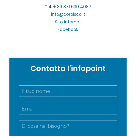
Tel:
+ 39 371 630 4087
info@coroisca.it
Sito internet
Facebook
Contatta l'infopoint
N
o
m
E
e
m
e
a
c
M
i
o
e
l
g
s
*