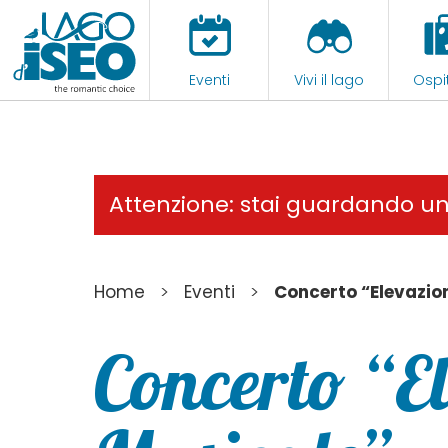
Eventi
Vivi il lago
Ospit
Attenzione: stai guardando u
>
>
Home
Eventi
Concerto “Elevazio
Concerto “E