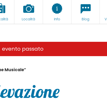
alità
Località
Info
Blog
V
n evento passato
ne Musicale”
levazione