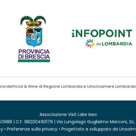
ndo Wonderfood & Wine di Regione Lombardia e Unioncamere Lombardi
Associazione Visit Lake Iseo
0988 | C.F. 98200490179 | Via Lungolago Guglielmo Marconi, 2c,
cy
•
Preferenze sulla privacy
• Progettato e sviluppato da
Linoolm