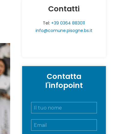
Contatti
Tel:
+39 0364 883011
info@comune.pisogne.bs.it
Contatta
l'infopoint
N
o
m
E
e
m
e
a