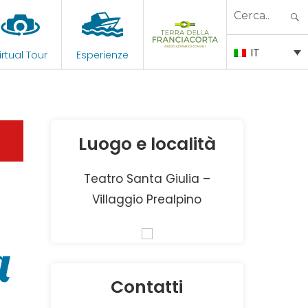
Search
for:
IT
irtual Tour
Esperienze
Luogo e località
Teatro Santa Giulia –
Villaggio Prealpino
a
Contatti