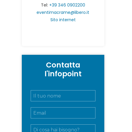
Tel:
+39 346 0902200
eventimacrame@libero.it
Sito internet
Contatta
l'infopoint
N
o
m
E
e
m
e
a
c
M
i
o