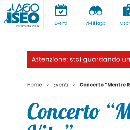
Eventi
Vivi il lago
Ospit
Attenzione: stai guardando u
>
>
Home
Eventi
Concerto “Mentre R
Concerto “M